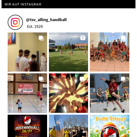
WIR AUF INSTAGRAM
@
tsv_alling_handball
Est. 1929