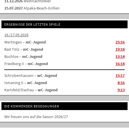
11.12.2026
Weihnachtsfeier
25.07.2027
Alpaka-Beach-Grillen
ERGEBNISSE DER LETZTEN SPIELE
16./17.05.2026
Wertingen –
mC-Jugend
25:16
Bad Tölz –
mC-Jugend
19:18
Buchloe –
mC-Jugend
13:14
Friedberg II –
mC-Jugend
16:18
Schrobenhausen –
wC-Jugend
15:17
Ismaning II –
wC-Jugend
8:16
Karlsfeld/Dachau –
wC-Jugend
9:13
DIE KOMMENDEN BEGEGNUNGEN
Wir freuen uns auf die Saison 2026/27