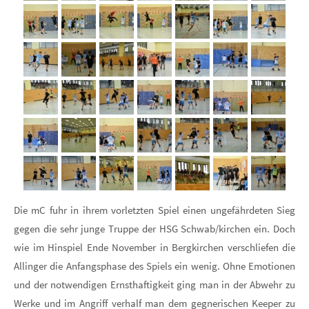
mCSchwabkirchen49
mCSchwabkirchen48
mCSchwabkirchen47
mCSchwabkirchen46
mCSchwabkirchen45
mCSchwabkirchen44
mCSchwabki
mCSchwabkirchen42
mCSchwabkirchen41
mCSchwabkirchen40
mCSchwabkirchen39
mCSchwabkirchen38
mCSchwabkirchen37
mCSchwabki
mCSchwabkirchen35
mCSchwabkirchen34
mCSchwabkirchen33
mCSchwabkirchen32
mCSchwabkirchen31
mCSchwabkirchen30
mCSchwabki
mCSchwabkirchen28
mCSchwabkirchen27
mCSchwabkirchen26
mCSchwabkirchen25
mCSchwabkirchen24
mCSchwabkirchen23
mCSchwabki
mCSchwabkirchen21
mCSchwabkirchen20
mCSchwabkirchen19
mCSchwabkirchen18
mCSchwabkirchen17
mCSchwabkirchen16
mCSchwabki
mCSchwabkirchen14
mCSchwabkirchen13
mCSchwabkirchen12
mCSchwabkirchen11
mCSchwabkirchen10
mCSchwabkirchen09
mCSchwabki
Die mC fuhr in ihrem vorletzten Spiel einen ungefährdeten Sieg
gegen die sehr junge Truppe der HSG Schwab/kirchen ein. Doch
mCSchwabkirchen07
mCSchwabkirchen06
mCSchwabkirchen05
mCSchwabkirchen04
mCSchwabkirchen03
mCSchwabkirchen02
mCSchwabki
wie im Hinspiel Ende November in Bergkirchen verschliefen die
Allinger die Anfangsphase des Spiels ein wenig. Ohne Emotionen
und der notwendigen Ernsthaftigkeit ging man in der Abwehr zu
Werke und im Angriff verhalf man dem gegnerischen Keeper zu