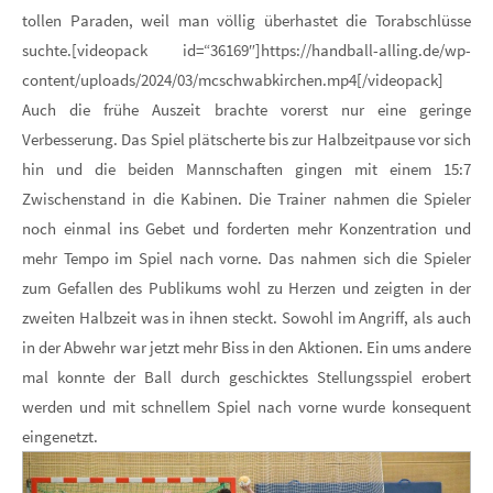
tollen Paraden, weil man völlig überhastet die Torabschlüsse
suchte.[videopack id=“36169″]https://handball-alling.de/wp-
content/uploads/2024/03/mcschwabkirchen.mp4[/videopack]
Auch die frühe Auszeit brachte vorerst nur eine geringe
Verbesserung. Das Spiel plätscherte bis zur Halbzeitpause vor sich
hin und die beiden Mannschaften gingen mit einem 15:7
Zwischenstand in die Kabinen. Die Trainer nahmen die Spieler
noch einmal ins Gebet und forderten mehr Konzentration und
mehr Tempo im Spiel nach vorne. Das nahmen sich die Spieler
zum Gefallen des Publikums wohl zu Herzen und zeigten in der
zweiten Halbzeit was in ihnen steckt. Sowohl im Angriff, als auch
in der Abwehr war jetzt mehr Biss in den Aktionen. Ein ums andere
mal konnte der Ball durch geschicktes Stellungsspiel erobert
werden und mit schnellem Spiel nach vorne wurde konsequent
eingenetzt.