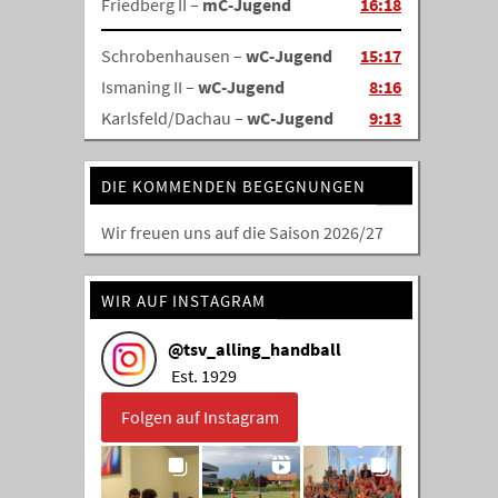
Friedberg II –
mC-Jugend
16:18
Schrobenhausen –
wC-Jugend
15:17
Ismaning II –
wC-Jugend
8:16
Karlsfeld/Dachau –
wC-Jugend
9:13
DIE KOMMENDEN BEGEGNUNGEN
Wir freuen uns auf die Saison 2026/27
WIR AUF INSTAGRAM
@
tsv_alling_handball
Est. 1929
Folgen auf Instagram