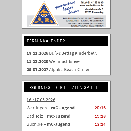
TERMINKALENDER
18.11.2026
Buß-&Bettag Kinderbetr.
11.12.2026
Weihnachtsfeier
25.07.2027
Alpaka-Beach-Grillen
ERGEBNISSE DER LETZTEN SPIELE
16./17.05.2026
Wertingen –
mC-Jugend
25:16
Bad Tölz –
mC-Jugend
19:18
Buchloe –
mC-Jugend
13:14