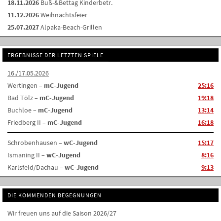
18.11.2026
Buß-&Bettag Kinderbetr.
11.12.2026
Weihnachtsfeier
25.07.2027
Alpaka-Beach-Grillen
ERGEBNISSE DER LETZTEN SPIELE
16./17.05.2026
Wertingen –
mC-Jugend
25:16
Bad Tölz –
mC-Jugend
19:18
Buchloe –
mC-Jugend
13:14
Friedberg II –
mC-Jugend
16:18
Schrobenhausen –
wC-Jugend
15:17
Ismaning II –
wC-Jugend
8:16
Karlsfeld/Dachau –
wC-Jugend
9:13
DIE KOMMENDEN BEGEGNUNGEN
Wir freuen uns auf die Saison 2026/27