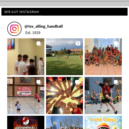
WIR AUF INSTAGRAM
@
tsv_alling_handball
Est. 1929