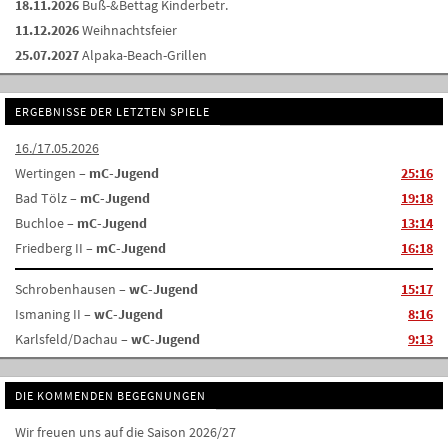
18.11.2026
Buß-&Bettag Kinderbetr.
11.12.2026
Weihnachtsfeier
25.07.2027
Alpaka-Beach-Grillen
ERGEBNISSE DER LETZTEN SPIELE
16./17.05.2026
Wertingen –
mC-Jugend
25:16
Bad Tölz –
mC-Jugend
19:18
Buchloe –
mC-Jugend
13:14
Friedberg II –
mC-Jugend
16:18
Schrobenhausen –
wC-Jugend
15:17
Ismaning II –
wC-Jugend
8:16
Karlsfeld/Dachau –
wC-Jugend
9:13
DIE KOMMENDEN BEGEGNUNGEN
Wir freuen uns auf die Saison 2026/27