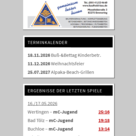
TERMINKALENDER
18.11.2026
Buß-&Bettag Kinderbetr.
11.12.2026
Weihnachtsfeier
25.07.2027
Alpaka-Beach-Grillen
ERGEBNISSE DER LETZTEN SPIELE
16./17.05.2026
Wertingen –
mC-Jugend
25:16
Bad Tölz –
mC-Jugend
19:18
Buchloe –
mC-Jugend
13:14