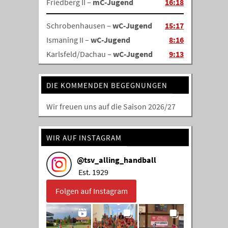
Friedberg II –
mC-Jugend
16:18
Schrobenhausen –
wC-Jugend
15:17
Ismaning II –
wC-Jugend
8:16
Karlsfeld/Dachau –
wC-Jugend
9:13
DIE KOMMENDEN BEGEGNUNGEN
Wir freuen uns auf die Saison 2026/27
WIR AUF INSTAGRAM
@
tsv_alling_handball
Est. 1929
Folgen auf Instagram