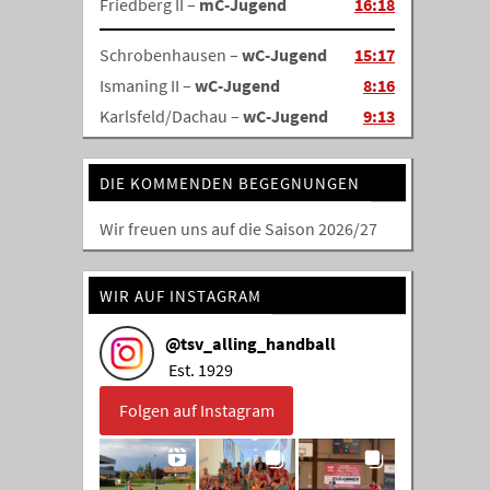
Friedberg II –
mC-Jugend
16:18
Schrobenhausen –
wC-Jugend
15:17
Ismaning II –
wC-Jugend
8:16
Karlsfeld/Dachau –
wC-Jugend
9:13
DIE KOMMENDEN BEGEGNUNGEN
Wir freuen uns auf die Saison 2026/27
WIR AUF INSTAGRAM
@
tsv_alling_handball
Est. 1929
Folgen auf Instagram