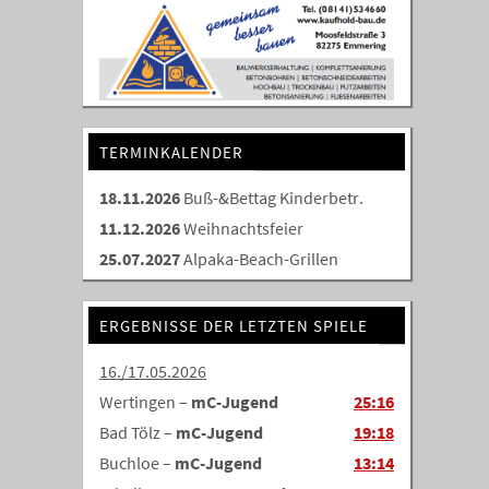
TERMINKALENDER
18.11.2026
Buß-&Bettag Kinderbetr.
11.12.2026
Weihnachtsfeier
25.07.2027
Alpaka-Beach-Grillen
ERGEBNISSE DER LETZTEN SPIELE
16./17.05.2026
Wertingen –
mC-Jugend
25:16
Bad Tölz –
mC-Jugend
19:18
Buchloe –
mC-Jugend
13:14