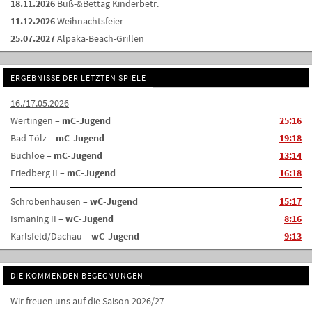
18.11.2026
Buß-&Bettag Kinderbetr.
11.12.2026
Weihnachtsfeier
25.07.2027
Alpaka-Beach-Grillen
ERGEBNISSE DER LETZTEN SPIELE
16./17.05.2026
Wertingen –
mC-Jugend
25:16
Bad Tölz –
mC-Jugend
19:18
Buchloe –
mC-Jugend
13:14
Friedberg II –
mC-Jugend
16:18
Schrobenhausen –
wC-Jugend
15:17
Ismaning II –
wC-Jugend
8:16
Karlsfeld/Dachau –
wC-Jugend
9:13
DIE KOMMENDEN BEGEGNUNGEN
Wir freuen uns auf die Saison 2026/27