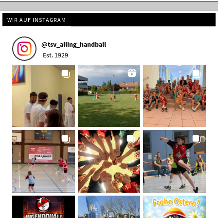
WIR AUF INSTAGRAM
@
tsv_alling_handball
Est. 1929