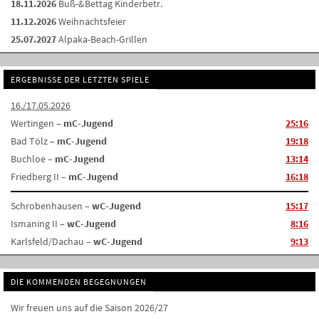
18.11.2026
Buß-&Bettag Kinderbetr.
11.12.2026
Weihnachtsfeier
25.07.2027
Alpaka-Beach-Grillen
ERGEBNISSE DER LETZTEN SPIELE
16./17.05.2026
Wertingen –
mC-Jugend
25:16
Bad Tölz –
mC-Jugend
19:18
Buchloe –
mC-Jugend
13:14
Friedberg II –
mC-Jugend
16:18
Schrobenhausen –
wC-Jugend
15:17
Ismaning II –
wC-Jugend
8:16
Karlsfeld/Dachau –
wC-Jugend
9:13
DIE KOMMENDEN BEGEGNUNGEN
Wir freuen uns auf die Saison 2026/27