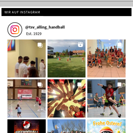
WIR AUF INSTAGRAM
@
tsv_alling_handball
Est. 1929