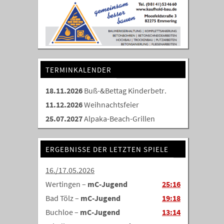
TERMINKALENDER
18.11.2026
Buß-&Bettag Kinderbetr.
11.12.2026
Weihnachtsfeier
25.07.2027
Alpaka-Beach-Grillen
ERGEBNISSE DER LETZTEN SPIELE
16./17.05.2026
Wertingen –
mC-Jugend
25:16
Bad Tölz –
mC-Jugend
19:18
Buchloe –
mC-Jugend
13:14