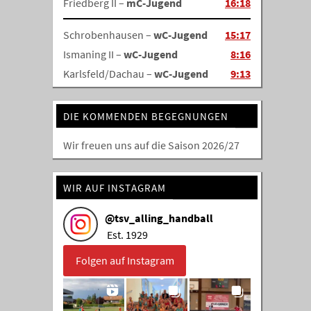
Friedberg II –
mC-Jugend
16:18
Schrobenhausen –
wC-Jugend
15:17
Ismaning II –
wC-Jugend
8:16
Karlsfeld/Dachau –
wC-Jugend
9:13
DIE KOMMENDEN BEGEGNUNGEN
Wir freuen uns auf die Saison 2026/27
WIR AUF INSTAGRAM
@
tsv_alling_handball
Est. 1929
Folgen auf Instagram