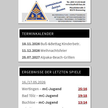
TERMINKALENDER
18.11.2026
Buß-&Bettag Kinderbetr.
11.12.2026
Weihnachtsfeier
25.07.2027
Alpaka-Beach-Grillen
ERGEBNISSE DER LETZTEN SPIELE
16./17.05.2026
Wertingen –
mC-Jugend
25:16
Bad Tölz –
mC-Jugend
19:18
Buchloe –
mC-Jugend
13:14