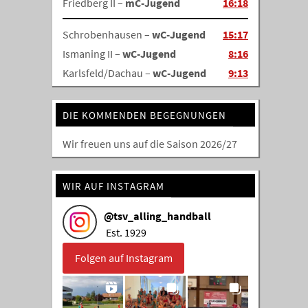
Friedberg II –
mC-Jugend
16:18
Schrobenhausen –
wC-Jugend
15:17
Ismaning II –
wC-Jugend
8:16
Karlsfeld/Dachau –
wC-Jugend
9:13
DIE KOMMENDEN BEGEGNUNGEN
Wir freuen uns auf die Saison 2026/27
WIR AUF INSTAGRAM
@
tsv_alling_handball
Est. 1929
Folgen auf Instagram