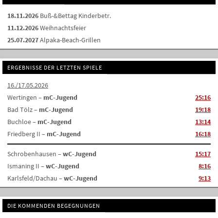
18.11.2026
Buß-&Bettag Kinderbetr.
11.12.2026
Weihnachtsfeier
25.07.2027
Alpaka-Beach-Grillen
ERGEBNISSE DER LETZTEN SPIELE
16./17.05.2026
Wertingen –
mC-Jugend
25:16
Bad Tölz –
mC-Jugend
19:18
Buchloe –
mC-Jugend
13:14
Friedberg II –
mC-Jugend
16:18
Schrobenhausen –
wC-Jugend
15:17
Ismaning II –
wC-Jugend
8:16
Karlsfeld/Dachau –
wC-Jugend
9:13
DIE KOMMENDEN BEGEGNUNGEN