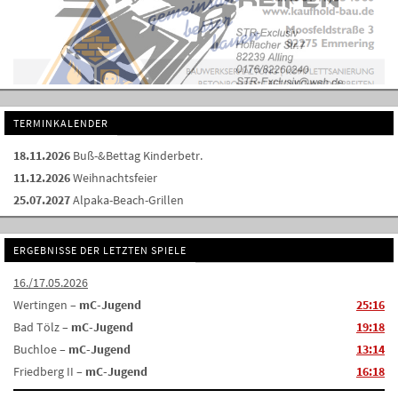
TERMINKALENDER
18.11.2026
Buß-&Bettag Kinderbetr.
11.12.2026
Weihnachtsfeier
25.07.2027
Alpaka-Beach-Grillen
ERGEBNISSE DER LETZTEN SPIELE
16./17.05.2026
Wertingen –
mC-Jugend
25:16
Bad Tölz –
mC-Jugend
19:18
Buchloe –
mC-Jugend
13:14
Friedberg II –
mC-Jugend
16:18