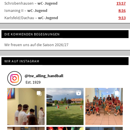
Schrobenhausen –
wC-Jugend
15:17
Ismaning II –
wC-Jugend
8:16
Karlsfeld/Dachau –
wC-Jugend
9:13
DIE KOMMENDEN BEGEGNUNGEN
Wir freuen uns auf die Saison 2026/27
WIR AUF INSTAGRAM
@
tsv_alling_handball
Est. 1929