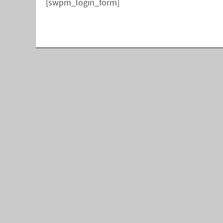
[swpm_login_form]