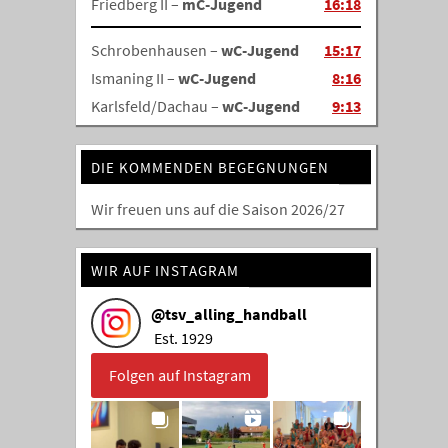
Friedberg II –
mC-Jugend
16:18
Schrobenhausen –
wC-Jugend
15:17
Ismaning II –
wC-Jugend
8:16
Karlsfeld/Dachau –
wC-Jugend
9:13
DIE KOMMENDEN BEGEGNUNGEN
Wir freuen uns auf die Saison 2026/27
WIR AUF INSTAGRAM
@
tsv_alling_handball
Est. 1929
Folgen auf Instagram