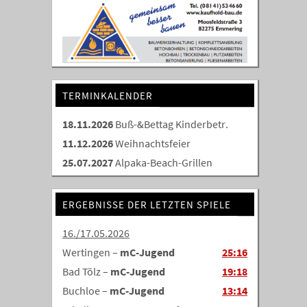
TERMINKALENDER
18.11.2026
Buß-&Bettag Kinderbetr.
11.12.2026
Weihnachtsfeier
25.07.2027
Alpaka-Beach-Grillen
ERGEBNISSE DER LETZTEN SPIELE
16./17.05.2026
Wertingen –
mC-Jugend
25:16
Bad Tölz –
mC-Jugend
19:18
Buchloe –
mC-Jugend
13:14