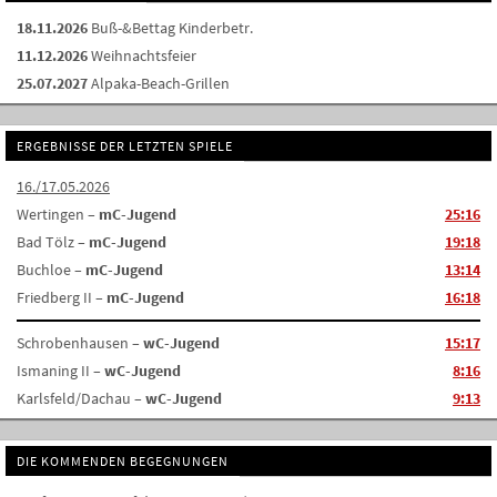
18.11.2026
Buß-&Bettag Kinderbetr.
11.12.2026
Weihnachtsfeier
25.07.2027
Alpaka-Beach-Grillen
ERGEBNISSE DER LETZTEN SPIELE
16./17.05.2026
Wertingen –
mC-Jugend
25:16
Bad Tölz –
mC-Jugend
19:18
Buchloe –
mC-Jugend
13:14
Friedberg II –
mC-Jugend
16:18
Schrobenhausen –
wC-Jugend
15:17
Ismaning II –
wC-Jugend
8:16
Karlsfeld/Dachau –
wC-Jugend
9:13
DIE KOMMENDEN BEGEGNUNGEN