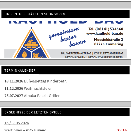
UNSERE GESCHÄTZTEN SPONSOREN
TERMINKALENDER
18.11.2026
Buß-&Bettag Kinderbetr.
11.12.2026
Weihnachtsfeier
25.07.2027
Alpaka-Beach-Grillen
ERGEBNISSE DER LETZTEN SPIELE
16./17.05.2026
Wertingen –
mC-Jugend
25:16