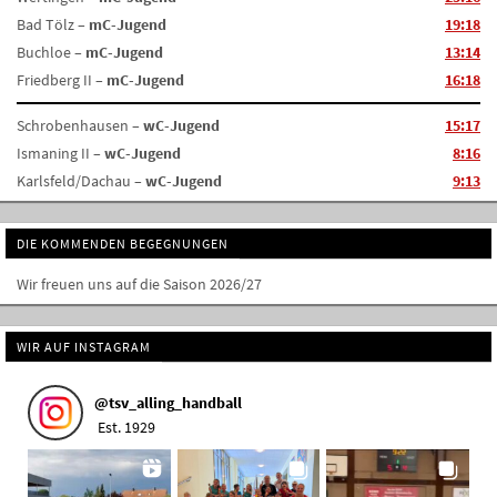
Bad Tölz –
mC-Jugend
19:18
Buchloe –
mC-Jugend
13:14
Friedberg II –
mC-Jugend
16:18
Schrobenhausen –
wC-Jugend
15:17
Ismaning II –
wC-Jugend
8:16
Karlsfeld/Dachau –
wC-Jugend
9:13
DIE KOMMENDEN BEGEGNUNGEN
Wir freuen uns auf die Saison 2026/27
WIR AUF INSTAGRAM
@
tsv_alling_handball
Est. 1929