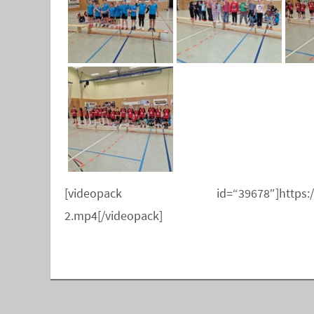
[videopack id=“39678″]https://handbal
2.mp4[/videopack]