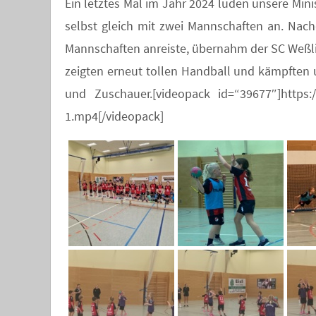
Ein letztes Mal im Jahr 2024 luden unsere Minis
selbst gleich mit zwei Mannschaften an. Nach
Mannschaften anreiste, übernahm der SC Weßli
zeigten erneut tollen Handball und kämpften um
und Zuschauer.[videopack id=“39677″]https:/
1.mp4[/videopack]