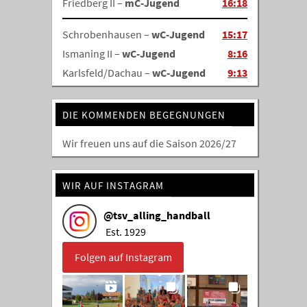
Friedberg II –
mC-Jugend
16:18
Schrobenhausen –
wC-Jugend
15:17
Ismaning II –
wC-Jugend
8:16
Karlsfeld/Dachau –
wC-Jugend
9:13
DIE KOMMENDEN BEGEGNUNGEN
Wir freuen uns auf die Saison 2026/27
WIR AUF INSTAGRAM
@
tsv_alling_handball
Est. 1929
Folgen auf Instagram