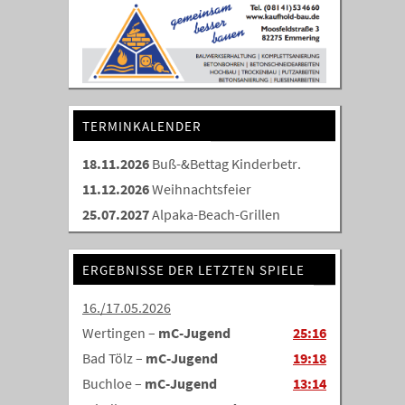
TERMINKALENDER
18.11.2026
Buß-&Bettag Kinderbetr.
11.12.2026
Weihnachtsfeier
25.07.2027
Alpaka-Beach-Grillen
ERGEBNISSE DER LETZTEN SPIELE
16./17.05.2026
Wertingen –
mC-Jugend
25:16
Bad Tölz –
mC-Jugend
19:18
Buchloe –
mC-Jugend
13:14