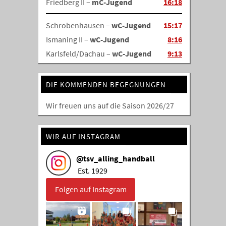
Friedberg II –
mC-Jugend
16:18
Schrobenhausen –
wC-Jugend
15:17
Ismaning II –
wC-Jugend
8:16
Karlsfeld/Dachau –
wC-Jugend
9:13
DIE KOMMENDEN BEGEGNUNGEN
Wir freuen uns auf die Saison 2026/27
WIR AUF INSTAGRAM
@
tsv_alling_handball
Est. 1929
Folgen auf Instagram