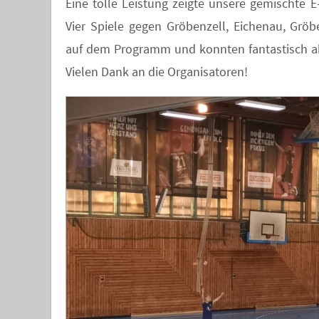
Eine tolle Leistung zeigte unsere gemischte
Vier Spiele gegen Gröbenzell, Eichenau, Gröb
auf dem Programm und konnten fantastisch abso
Vielen Dank an die Organisatoren!