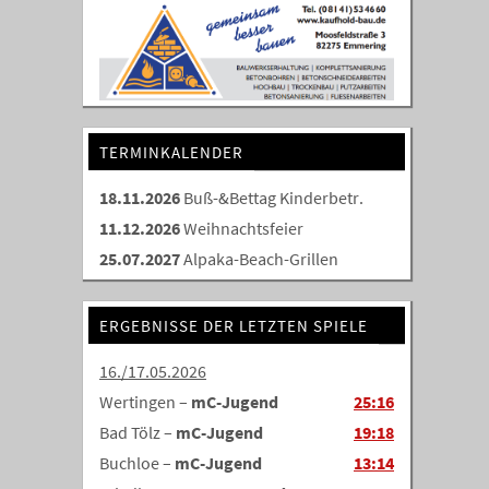
TERMINKALENDER
18.11.2026
Buß-&Bettag Kinderbetr.
11.12.2026
Weihnachtsfeier
25.07.2027
Alpaka-Beach-Grillen
ERGEBNISSE DER LETZTEN SPIELE
16./17.05.2026
Wertingen –
mC-Jugend
25:16
Bad Tölz –
mC-Jugend
19:18
Buchloe –
mC-Jugend
13:14